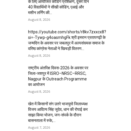
के लिए आयोजित कोडिंग प्रशिक्षण, दूसरे दिन
40 विद्यार्थियों ने सीखी कोडिंग, एआई और
मशीन लर्निंग की...
August 8, 2026
https://youtube.com/shorts/r8kv7zxxcx8?
si=-Tywp-g4oasmhgFk श्री इमरान प्रतापगढ़ी के
जन्मदिन के अवसर पर जबलपुर में अल्पसंख्यक समाज के
वरिष्ठ कांग्रेस नेताओं ने खिचड़ी वितरण...
August 8, 2026
राष्ट्रीय अंतरिक्ष दिवस-2026 के अवसर पर
जिला-जशपुर में ISRO–NRSC–RRSC,
Nagpur के Outreach Programme
का आयोजन
August 8, 2026
खेत में किसानों संग उतरे भाजयुमो जिलाध्यक्ष
विजय आदित्य सिंह जूदेव, धान की रोपाई कर
साझा किया भोजन, जन-संपर्क के दौरान
बासनताला में रुके,...
August 7, 2026