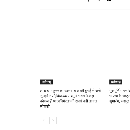
RELATED ARTICLES
छत्तीसगढ़
छत्तीसगढ़
लोखंडी में हुनर का उत्सव: बांस की बुनाई से सजे
गुरु पूर्णिमा प
सुनहरे सपने,विधायक रायमुनी भगत ने कहा
भाजपा के राष्ट्
कौशल ही आत्मनिर्भरता की सबसे बड़ी ताकत,
शुभारंभ, जशपुर 
लोखंडी...