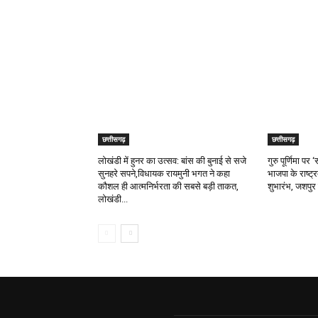
RELATED ARTICLES
छत्तीसगढ़
छत्तीसगढ़
लोखंडी में हुनर का उत्सव: बांस की बुनाई से सजे
गुरु पूर्णिमा प
सुनहरे सपने,विधायक रायमुनी भगत ने कहा
भाजपा के राष्ट्
कौशल ही आत्मनिर्भरता की सबसे बड़ी ताकत,
शुभारंभ, जशपुर 
लोखंडी...