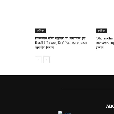
मनोरंजन
मनोरंजन
फिल्ममेकर नमित मल्होत्रा की ‘रामायणम्’ इस
‘Dhurandhar 2
दिवाली देगी दस्तक, सिनेमैटिक गाथा का पहला
Ranveer Singh
भाग होगा रिलीज
झलक
AB