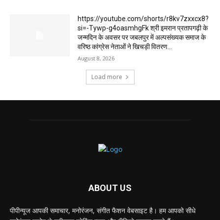
https://youtube.com/shorts/r8kv7zxxcx8?
si=-Tywp-g4oasmhgFk श्री इमरान प्रतापगढ़ी के
जन्मदिन के अवसर पर जबलपुर में अल्पसंख्यक समाज के
वरिष्ठ कांग्रेस नेताओं ने खिचड़ी वितरण...
August 8, 2026
Load more
ABOUT US
पीपीन्यूज आपकी समाचार, मनोरंजन, संगीत फैशन वेबसाइट है। हम आपको सीधे