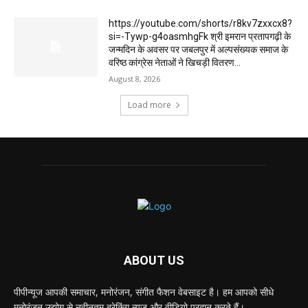
https://youtube.com/shorts/r8kv7zxxcx8?
si=-Tywp-g4oasmhgFk श्री इमरान प्रतापगढ़ी के
जन्मदिन के अवसर पर जबलपुर में अल्पसंख्यक समाज के
वरिष्ठ कांग्रेस नेताओं ने खिचड़ी वितरण...
August 8, 2026
Load more
ABOUT US
पीपीन्यूज आपकी समाचार, मनोरंजन, संगीत फैशन वेबसाइट है। हम आपको सीधे
मनोरंजन उद्योग से नवीनतम ब्रेकिंग न्यूज़ और वीडियो प्रदान करते हैं।