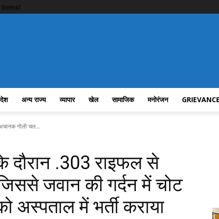
items!
रदेश
अन्य राज्य
व्यापार
खेल
सामाजिक
मनोरंजन
GRIEVANCE
े अचानक गोली चल...
स के दौरान .303 राइफल से
ससे जवान की गर्दन में चोट
अस्पताल में भर्ती कराया