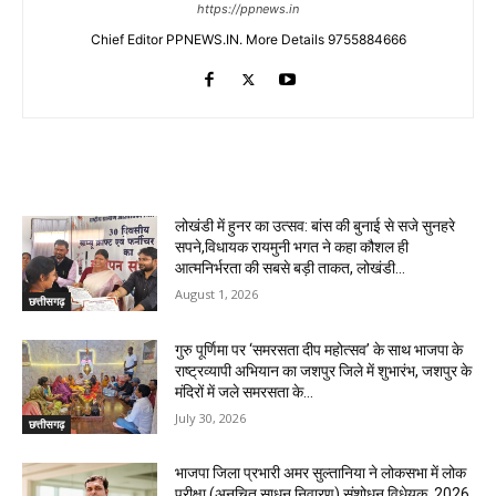
https://ppnews.in
Chief Editor PPNEWS.IN. More Details 9755884666
RELATED ARTICLES
लोखंडी में हुनर का उत्सव: बांस की बुनाई से सजे सुनहरे
सपने,विधायक रायमुनी भगत ने कहा कौशल ही
आत्मनिर्भरता की सबसे बड़ी ताकत, लोखंडी...
August 1, 2026
छत्तीसगढ़
गुरु पूर्णिमा पर ‘समरसता दीप महोत्सव’ के साथ भाजपा के
राष्ट्रव्यापी अभियान का जशपुर जिले में शुभारंभ, जशपुर के
मंदिरों में जले समरसता के...
July 30, 2026
छत्तीसगढ़
भाजपा जिला प्रभारी अमर सुल्तानिया ने लोकसभा में लोक
परीक्षा (अनुचित साधन निवारण) संशोधन विधेयक, 2026