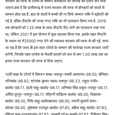
सरकार की तरफ से टॉपर्स के सम्मान कार्यक्रम की तारीख का ऐलान कर दिया
जाएगा.बता दें कि छत्तीसगढ़ में राज्य सरकार की तरफ से होनहारों को सालों से
सम्मान होता रहा है. हाल के सालों में बच्चों की ना सिर्फ सम्मान राशि में बढ़ोतरी की
गई है, बल्कि लैपटॉप की जगह नगद राशि का भी प्रावधान किया गया है. 2019
तक होनहारों को 1.25 लाख के साथ लैपटॉप दिए जाने का प्रावधान रखा गया
था, लेकिन 2021 में इस योजना में कुछ बदलाव किया गया. इसके तहत लैपटॉप
के स्थान पर ₹25000 नगद देने की व्यवस्था सरकार की तरफ से की गई. माना
जा रहा है कि जल्द ही इस साल टॉपर्स के सम्मान की रूपरेखा राज्य सरकार जारी
करेगी, जिसके तहत प्रदेश के मेधावी छात्रों को कम से कम 1.30 लाख तक का
इनाम राज्य सरकार की तरफ से दिया जाएगा.
10वीं कक्षा के टॉपरों में सिमरन शब्बा-जशपुर-स्वामी आत्मानंद-99.50, होनिशा-
गरियाबंद-98.83, श्रेयांश कुमार यादव-जशपुर-98.33, राहुल गंजीर-
बालोद-98.17, डाली साहू-बालोद-98.17, अनिष्का सिंह ठाकुर-रायपुर-98.17,
अर्पिता कुजुर-जशपुर-98.17, पद्मिनी शांडिल्य-बालोद-98.00, जिज्ञासा-
बालोद-98.00, निधि साहू-बलौदाबाजार-98.00, गामनी कुमारी कंवर-
कोरबा-98.00, लुकेश्वर राजपूत-बालोद-97.83, बबीता साहू-बालोद-97.83,
वंशिका साहू-राजनांदगांव-97.83, जान्हवी पटेल-सक्ती-97.83, दिमित्रा सिंह-