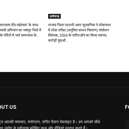
छत्तीसगढ़
र ‘समरसता दीप महोत्सव’ के साथ
भाजपा जिला प्रभारी अमर सुल्तानिया ने लोकसभा
रव्यापी अभियान का जशपुर जिले में
में लोक परीक्षा (अनुचित साधन निवारण) संशोधन
के मंदिरों में जले समरसता के...
विधेयक, 2026 के पारित होने का किया स्वागत,
करोड़ों युवाओं...
OUT US
F
्यूज आपकी समाचार, मनोरंजन, संगीत फैशन वेबसाइट है। हम आपको सीधे
न उद्योग से नवीनतम ब्रेकिंग न्यूज़ और वीडियो प्रदान करते हैं।