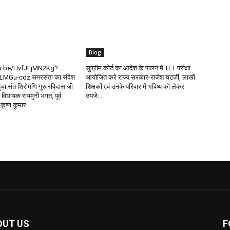
Blog
tu.be/HvfJFjMN2Kg?
सुप्रीम कोर्ट का आदेश के पालन में TET परीक्षा
LMGu-cdz समरसता का संदेश
आयोजित करे राज्य सरकार-राजेश चटर्जी, लाखों
ंचा संत शिरोमणि गुरु रविदास जी
शिक्षकों एवं उनके परिवार में भविष्य को लेकर
िधायक रायमुनी भगत, पूर्व
उपजे...
 कृष्ण कुमार...
OUT US
F