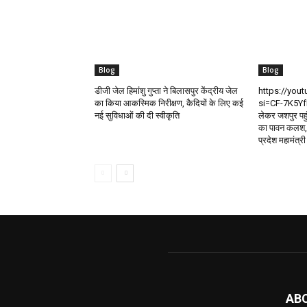
Blog
Blog
डीजी जेल हिमांशु गुप्ता ने बिलासपुर केंद्रीय जेल
https://you
का किया आकस्मिक निरीक्षण, कैदियों के लिए कई
si=CF-7K5Yf
नई सुविधाओं की दी स्वीकृति
लेकर जशपुर पहु
का पावन कलश, व
प्रदेश महामंत्री
AB