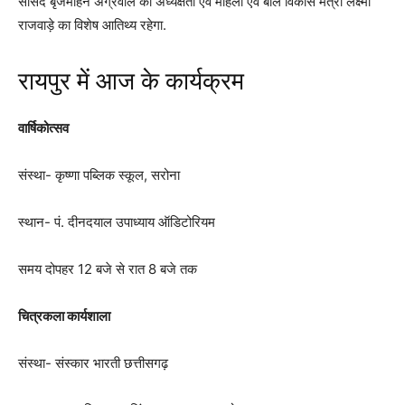
सांसद बृजमोहन अग्रवाल की अध्यक्षता एवं महिला एवं बाल विकास मंत्री लक्ष्मी
राजवाड़े का विशेष आतिथ्य रहेगा.
रायपुर में आज के कार्यक्रम
वार्षिकोत्सव
संस्था- कृष्णा पब्लिक स्कूल, सरोना
स्थान- पं. दीनदयाल उपाध्याय ऑडिटोरियम
समय दोपहर 12 बजे से रात 8 बजे तक
चित्रकला कार्यशाला
संस्था- संस्कार भारती छत्तीसगढ़