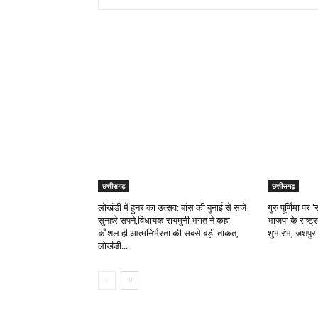
RELATED ARTICLES
छत्तीसगढ़
छत्तीसगढ़
लोखंडी में हुनर का उत्सव: बांस की बुनाई से सजे
गुरु पूर्णिमा प
सुनहरे सपने,विधायक रायमुनी भगत ने कहा
भाजपा के राष्ट्
कौशल ही आत्मनिर्भरता की सबसे बड़ी ताकत,
शुभारंभ, जशपुर 
लोखंडी...