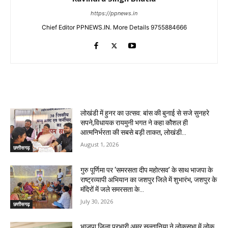
https://ppnews.in
Chief Editor PPNEWS.IN. More Details 9755884666
RELATED ARTICLES
लोखंडी में हुनर का उत्सव: बांस की बुनाई से सजे सुनहरे
सपने,विधायक रायमुनी भगत ने कहा कौशल ही
आत्मनिर्भरता की सबसे बड़ी ताकत, लोखंडी...
August 1, 2026
छत्तीसगढ़
गुरु पूर्णिमा पर ‘समरसता दीप महोत्सव’ के साथ भाजपा के
राष्ट्रव्यापी अभियान का जशपुर जिले में शुभारंभ, जशपुर के
मंदिरों में जले समरसता के...
July 30, 2026
छत्तीसगढ़
भाजपा जिला प्रभारी अमर सुल्तानिया ने लोकसभा में लोक