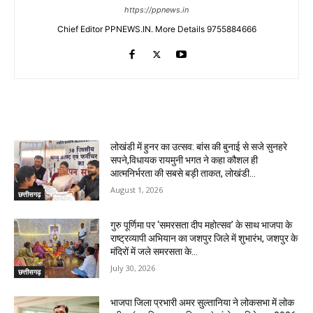
https://ppnews.in
Chief Editor PPNEWS.IN. More Details 9755884666
RELATED ARTICLES
लोखंडी में हुनर का उत्सव: बांस की बुनाई से सजे सुनहरे
सपने,विधायक रायमुनी भगत ने कहा कौशल ही
आत्मनिर्भरता की सबसे बड़ी ताकत, लोखंडी...
August 1, 2026
छत्तीसगढ़
गुरु पूर्णिमा पर ‘समरसता दीप महोत्सव’ के साथ भाजपा के
राष्ट्रव्यापी अभियान का जशपुर जिले में शुभारंभ, जशपुर के
मंदिरों में जले समरसता के...
July 30, 2026
छत्तीसगढ़
भाजपा जिला प्रभारी अमर सुल्तानिया ने लोकसभा में लोक