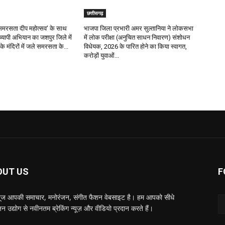
छत्तीसगढ़
र ‘समरसता दीप महोत्सव’ के साथ
भाजपा जिला प्रभारी अमर सुल्तानिया ने लोकसभा
रव्यापी अभियान का जशपुर जिले में
में लोक परीक्षा (अनुचित साधन निवारण) संशोधन
के मंदिरों में जले समरसता के...
विधेयक, 2026 के पारित होने का किया स्वागत,
करोड़ों युवाओं...
OUT US
F
्यूज आपकी समाचार, मनोरंजन, संगीत फैशन वेबसाइट है। हम आपको सीधे
न उद्योग से नवीनतम ब्रेकिंग न्यूज़ और वीडियो प्रदान करते हैं।