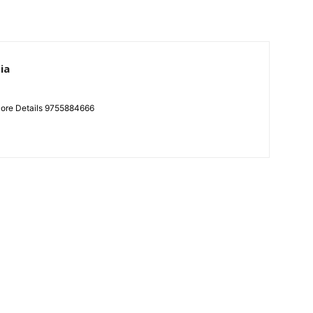
ia
More Details 9755884666