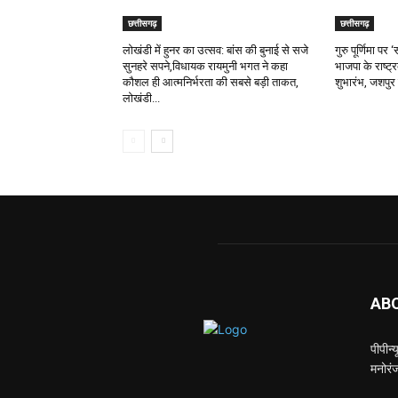
छत्तीसगढ़
छत्तीसगढ़
लोखंडी में हुनर का उत्सव: बांस की बुनाई से सजे
गुरु पूर्णिमा प
सुनहरे सपने,विधायक रायमुनी भगत ने कहा
भाजपा के राष्ट्
कौशल ही आत्मनिर्भरता की सबसे बड़ी ताकत,
शुभारंभ, जशपुर 
लोखंडी...
AB
पीपीन
मनोरंज