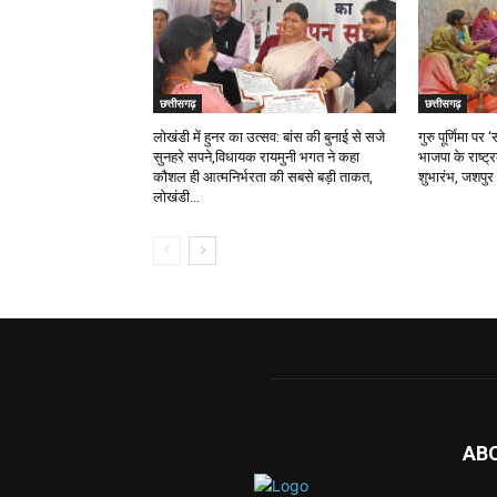
छत्तीसगढ़
छत्तीसगढ़
लोखंडी में हुनर का उत्सव: बांस की बुनाई से सजे
गुरु पूर्णिमा प
सुनहरे सपने,विधायक रायमुनी भगत ने कहा
भाजपा के राष्ट्
कौशल ही आत्मनिर्भरता की सबसे बड़ी ताकत,
शुभारंभ, जशपुर 
लोखंडी...
AB