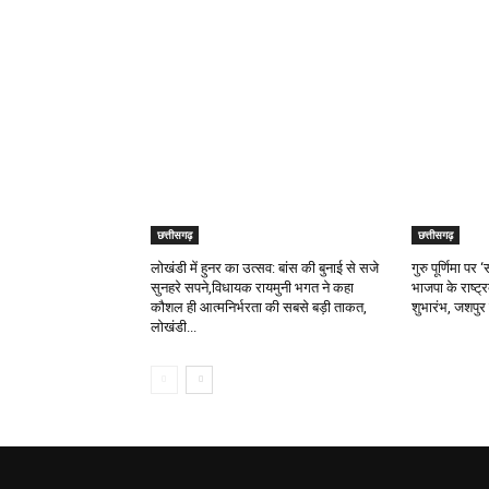
RELATED ARTICLES
छत्तीसगढ़
छत्तीसगढ़
लोखंडी में हुनर का उत्सव: बांस की बुनाई से सजे
गुरु पूर्णिमा प
सुनहरे सपने,विधायक रायमुनी भगत ने कहा
भाजपा के राष्ट्
कौशल ही आत्मनिर्भरता की सबसे बड़ी ताकत,
शुभारंभ, जशपुर 
लोखंडी...