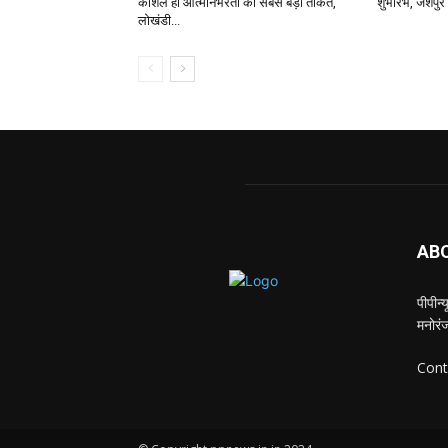
कौशल ही आत्मनिर्भरता की सबसे बड़ी ताकत,
शुभारंभ, जशपुर 
लोखंडी...
AB
पीपीन
मनोरंज
Cont