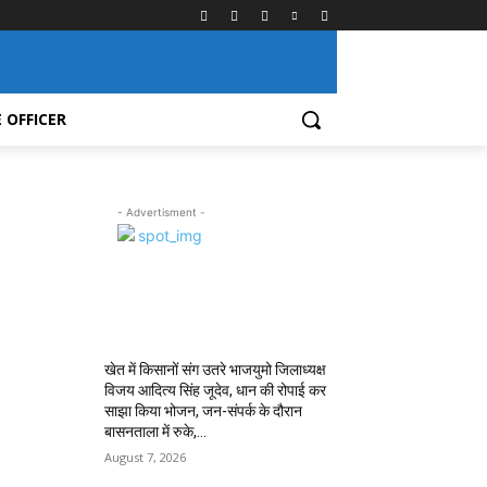
 OFFICER
- Advertisment -
MOST POPULAR
खेत में किसानों संग उतरे भाजयुमो जिलाध्यक्ष
विजय आदित्य सिंह जूदेव, धान की रोपाई कर
साझा किया भोजन, जन-संपर्क के दौरान
बासनताला में रुके,...
August 7, 2026