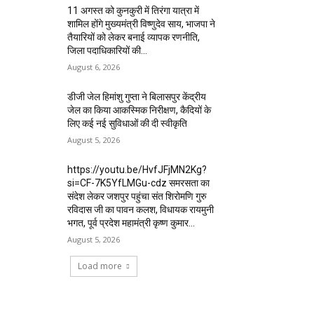
11 अगस्त को कुनकुरी में तिरंगा यात्रा में
शामिल होंगे मुख्यमंत्री विष्णुदेव साय, भाजपा ने
तैयारियों को लेकर बनाई व्यापक रणनीति,
जिला पदाधिकारियों की...
August 6, 2026
डीजी जेल हिमांशु गुप्ता ने बिलासपुर केंद्रीय
जेल का किया आकस्मिक निरीक्षण, कैदियों के
लिए कई नई सुविधाओं की दी स्वीकृति
August 5, 2026
https://youtu.be/HvfJFjMN2Kg?
si=CF-7K5YfLMGu-cdz समरसता का
संदेश लेकर जशपुर पहुंचा संत शिरोमणि गुरु
रविदास जी का पावन कलश, विधायक रायमुनी
भगत, पूर्व प्रदेश महामंत्री कृष्ण कुमार...
August 5, 2026
Load more