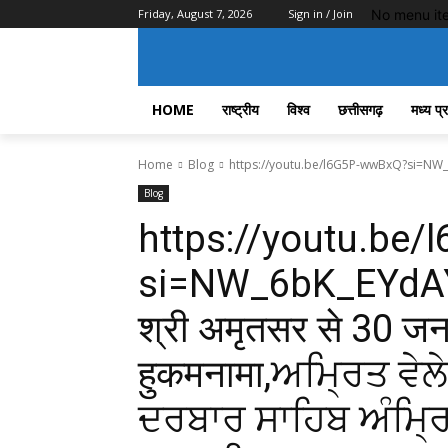
No menu it
Friday, August 7, 2026
Sign in / Join
HOME
राष्ट्रीय
विश्व
छत्तीसगढ़
मध्य प्
Home
Blog
https://youtu.be/l6G5P-wwBxQ?si=NW_6bK_E
Blog
https://youtu.be
si=NW_6bK_EYdAYM
श्री अमृतसर से 30 जन
हुकमनामा,ਅਮ੍ਰਿਤ ਵੇਲ
ਦਰਬਾਰ ਸਾਹਿਬ ਅੰਮ੍ਰ