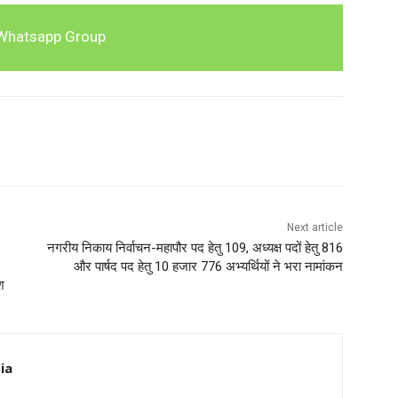
Whatsapp Group
Next article
नगरीय निकाय निर्वाचन-महापौर पद हेतु 109, अध्यक्ष पदों हेतु 816
और पार्षद पद हेतु 10 हजार 776 अभ्यर्थियों ने भरा नामांकन
श
ia