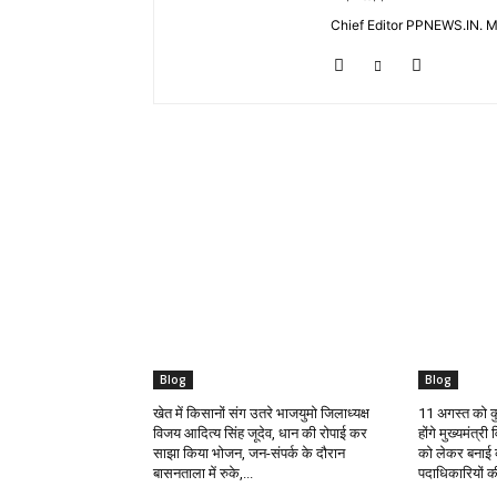
Chief Editor PPNEWS.IN. 
RELATED ARTICLES
Blog
Blog
खेत में किसानों संग उतरे भाजयुमो जिलाध्यक्ष
11 अगस्त को कुन
विजय आदित्य सिंह जूदेव, धान की रोपाई कर
होंगे मुख्यमंत्री
साझा किया भोजन, जन-संपर्क के दौरान
को लेकर बनाई 
बासनताला में रुके,...
पदाधिकारियों की