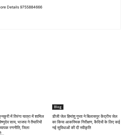
More Details 9755884666
Blog
कुरी में तिरंगा यात्रा में शामिल
डीजी जेल हिमांशु गुप्ता ने बिलासपुर केंद्रीय जेल
 विष्णुदेव साय, भाजपा ने तैयारियों
का किया आकस्मिक निरीक्षण, कैदियों के लिए कई
व्यापक रणनीति, जिला
नई सुविधाओं की दी स्वीकृति
...