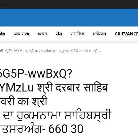
ems!
रदेश
अन्य राज्य
व्यापार
खेल
सामाजिक
मनोरंजन
GRIEVANCE
YdAYMzLu श्री दरबार साहिब श्री अमृतसर से 30 जनवरी का श्री...
/l6G5P-wwBxQ?
zLu श्री दरबार साहिब
वरी का श्री
ੇ ਦਾ ਹੁਕਮਨਾਮਾ ਸਾਹਿਬਸ੍ਰੀ
ਿਤਸਰਅੰਗ- 660 30