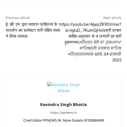
Previous article
Next article
ई. व्ही. एम. द्वारा मतदान प्रक्रिया के
https://youtu.be/4qepZK9SVmw?
प्रदर्शन का कलेक्टर श्री रोहित व्यास
si=lgtuD_7KumGjHolsश्री दरबार
ने लिया जायजा
साहिब अमृतसर से 4 जनवरी का श्री
हुकमनामा,ਅੰਮ੍ਰਿਤ ਵੇਲੇ ਦਾ ਹੁਕਮਨਾਮਾ
ਸਾਹਿਬਸ੍ਰੀ ਦਰਬਾਰ ਸਾਹਿਬ
ਅੰਮ੍ਰਿਤਸਰਅੰਗ-609, 04 ਫਰਵਰੀ
2025
Ravindra Singh Bhatia
https://ppnews.in
Chief Editor PPNEWS.IN. More Details 9755884666