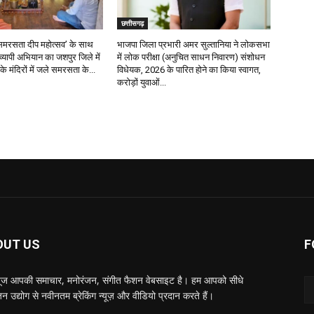
छत्तीसगढ़
र ‘समरसता दीप महोत्सव’ के साथ
भाजपा जिला प्रभारी अमर सुल्तानिया ने लोकसभा
रव्यापी अभियान का जशपुर जिले में
में लोक परीक्षा (अनुचित साधन निवारण) संशोधन
के मंदिरों में जले समरसता के...
विधेयक, 2026 के पारित होने का किया स्वागत,
करोड़ों युवाओं...
OUT US
F
्यूज आपकी समाचार, मनोरंजन, संगीत फैशन वेबसाइट है। हम आपको सीधे
न उद्योग से नवीनतम ब्रेकिंग न्यूज़ और वीडियो प्रदान करते हैं।