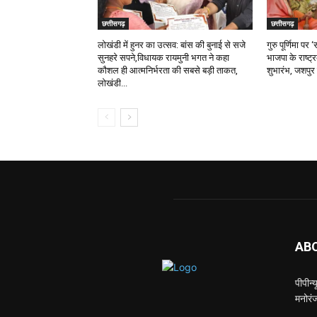
छत्तीसगढ़
छत्तीसगढ़
लोखंडी में हुनर का उत्सव: बांस की बुनाई से सजे
गुरु पूर्णिमा प
सुनहरे सपने,विधायक रायमुनी भगत ने कहा
भाजपा के राष्ट्
कौशल ही आत्मनिर्भरता की सबसे बड़ी ताकत,
शुभारंभ, जशपुर 
लोखंडी...
AB
पीपीन
मनोरंज