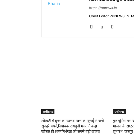
https://ppnews.in
Chief Editor PPNEWS.IN. 
RELATED ARTICLES
छत्तीसगढ़
छत्तीसगढ़
लोखंडी में हुनर का उत्सव: बांस की बुनाई से सजे
गुरु पूर्णिमा प
सुनहरे सपने,विधायक रायमुनी भगत ने कहा
भाजपा के राष्ट्
कौशल ही आत्मनिर्भरता की सबसे बड़ी ताकत,
शुभारंभ, जशपुर 