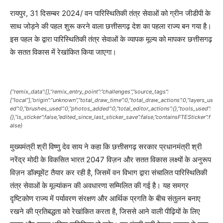
रायपुर, 31 दिसम्बर 2024/ वन पारिस्थितिकी तंत्र सेवाओं को ग्रीन जीडीपी के
साथ जोड़ने की पहल शुरू करने वाला छत्तीसगढ़ देश का पहला राज्य बन गया है।
इस पहल के द्वारा पारिस्थितिकी तंत्र सेवाओं के व्यापक मूल्य को मापकर छत्तीसगढ़
के सतत विकास में रेखांकित किया जाएगा।
{“remix_data”:[],”remix_entry_point”:”challenges”,”source_tags”:
[“local”],”origin”:”unknown”,”total_draw_time”:0,”total_draw_actions”:0,”layers_us
ed”:0,”brushes_used”:0,”photos_added”:0,”total_editor_actions”:{},”tools_used”:
{},”is_sticker”:false,”edited_since_last_sticker_save”:false,”containsFTESticker”:f
alse}
मुख्यमंत्री श्री विष्णु देव साय ने कहा कि छत्तीसगढ़ सरकार प्रधानमंत्री श्री
नरेंद्र मोदी के विकसित भारत 2047 विज़न और सतत विकास लक्ष्यों के अनुरूप
विज़न डॉक्यूमेंट तैयार कर रही है, जिसमें वन विभाग द्वारा संचालित पारिस्थितिकी
तंत्र सेवाओं के मूल्यांकन की अवधारणा सम्मिलित की गई है। यह समग्र
दृष्टिकोण राज्य में पर्यावरण संरक्षण और आर्थिक प्रगति के बीच संतुलन बनाए
रखने की प्रतिबद्धता को रेखांकित करता है, जिससे आने वाली पीढ़ियों के लिए