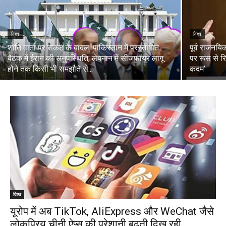
विश्व
विश्व
शांति वार्ता पर संकट के बादल, पाकिस्तान में प्रस्तावित
पूर्व राजनयि
बैठक में ईरान की अनुपस्थिति; लेबनान में सीजफायर लागू
पर रूस से रि
होने तक किसी भी समझौते से...
कदम’
विश्व
यूरोप में अब TikTok, AliExpress और WeChat जैसे
लोकप्रिय चीनी ऐप्स की परेशानी बढ़ती दिख रही