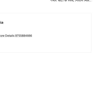
गंभीर चोटों के स्पष्ट निशान मिले…
ia
More Details 9755884666