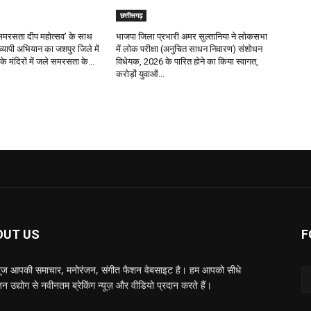
छत्तीसगढ़
र ‘समरसता दीप महोत्सव’ के साथ
भाजपा जिला प्रभारी अमर सुल्तानिया ने लोकसभा
रव्यापी अभियान का जशपुर जिले में
में लोक परीक्षा (अनुचित साधन निवारण) संशोधन
के मंदिरों में जले समरसता के...
विधेयक, 2026 के पारित होने का किया स्वागत,
करोड़ों युवाओं...
OUT US
F
्यूज आपकी समाचार, मनोरंजन, संगीत फैशन वेबसाइट है। हम आपको सीधे
न उद्योग से नवीनतम ब्रेकिंग न्यूज़ और वीडियो प्रदान करते हैं।