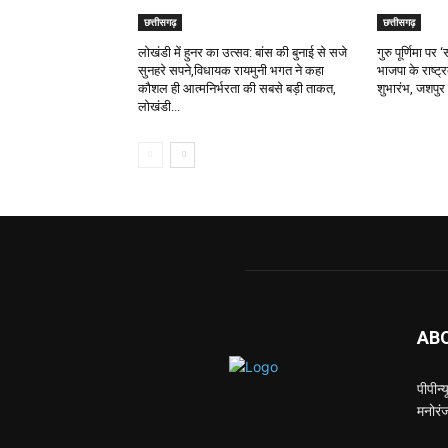
छत्तीसगढ़
छत्तीसगढ़
लोखंडी में हुनर का उत्सव: बांस की बुनाई से सजे
गुरु पूर्णिमा प
सुनहरे सपने,विधायक रायमुनी भगत ने कहा
भाजपा के राष्ट्
कौशल ही आत्मनिर्भरता की सबसे बड़ी ताकत,
शुभारंभ, जशपुर 
लोखंडी...
AB
पीपीन
मनोरंज