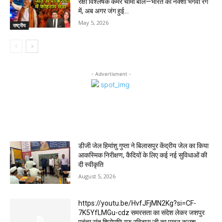
रक्षा विश्लेषक कमर चीमा बोले—भारत का नक्शा भगवा रंग
में, अब अगर जंग हुई...
May 5, 2026
राष्ट्रीय
- Advertisment -
MOST POPULAR
डीजी जेल हिमांशु गुप्ता ने बिलासपुर केंद्रीय जेल का किया
आकस्मिक निरीक्षण, कैदियों के लिए कई नई सुविधाओं की
दी स्वीकृति
August 5, 2026
https://youtu.be/HvfJFjMN2Kg?si=CF-
7K5YfLMGu-cdz समरसता का संदेश लेकर जशपुर