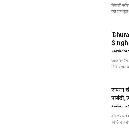
विज़नरी प्रोड
बंटी एक बहुत 
‘Dhura
Singh 
Ravindra 
एक्टर रणवीर
मिली अपार स
सपना चौ
पाबंदी, 
Ravindra 
डांसर सपना 
रही है. हाल ही 