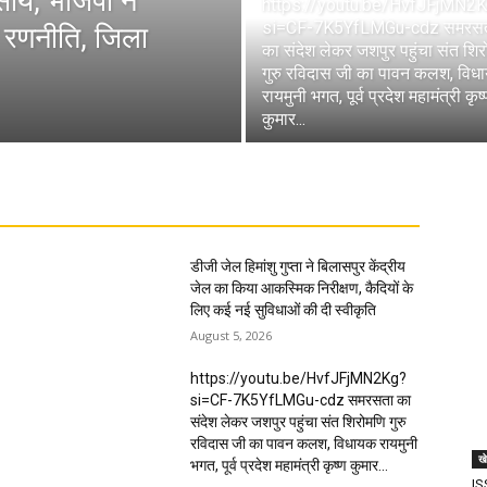
व साय, भाजपा ने
https://youtu.be/HvfJFjMN2
si=CF-7K5YfLMGu-cdz समरस
क रणनीति, जिला
का संदेश लेकर जशपुर पहुंचा संत शि
गुरु रविदास जी का पावन कलश, विध
रायमुनी भगत, पूर्व प्रदेश महामंत्री कृष
कुमार...
डीजी जेल हिमांशु गुप्ता ने बिलासपुर केंद्रीय
जेल का किया आकस्मिक निरीक्षण, कैदियों के
लिए कई नई सुविधाओं की दी स्वीकृति
August 5, 2026
https://youtu.be/HvfJFjMN2Kg?
si=CF-7K5YfLMGu-cdz समरसता का
संदेश लेकर जशपुर पहुंचा संत शिरोमणि गुरु
रविदास जी का पावन कलश, विधायक रायमुनी
ख
भगत, पूर्व प्रदेश महामंत्री कृष्ण कुमार...
IS