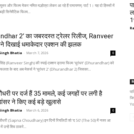
प
्यूसर और फिल्म मेकर नमित मल्होत्रा लेकर आ रहे हैं रामायणम्: पार्ट 1। यह दो हिस्सों में
बड़ी सिनेमैटिक फिल्म...
ल
1
Ra
ndhar 2’ का जबरदस्त ट्रेलर रिलीज, Ranveer
ने दिखाई धमाकेदार एक्शन की झलक
Singh Bhatia
-
March 7, 2026
0
 सिंह (Ranveer Singh) की स्पाई-एक्शन ड्रामा फिल्म ‘धुरंधर’ (Dhurandhar) को
फलता के बाद अब मेकर्स ने ‘धुरंधर 2’ (Dhurandhar 2) जिसका...
वि
पाक
धरी पर दर्ज हैं 35 मामले, कई जगहों पर लगी है
जि
डांसर ने किए कई बड़े खुलासे
Yo
Singh Bhatia
-
March 6, 2026
0
चौधरी (Sapna Choudhary) इन दिनों रियलिटी शो ‘द 50’ (The 50) में नजर आ
में उन्हें शिव ठाकरे...