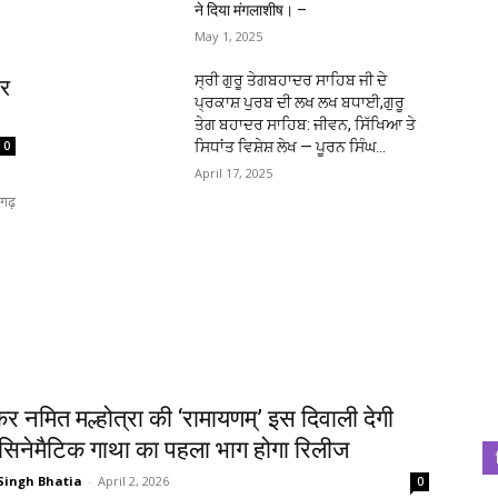
ने दिया मंगलाशीष। –
May 1, 2025
ਸ੍ਰੀ ਗੁਰੂ ਤੇਗਬਹਾਦਰ ਸਾਹਿਬ ਜੀ ਦੇ
पर
ਪ੍ਰਕਾਸ਼ ਪੁਰਬ ਦੀ ਲਖ ਲਖ ਬਧਾਈ,ਗੁਰੂ
ਤੇਗ ਬਹਾਦਰ ਸਾਹਿਬ: ਜੀਵਨ, ਸਿੱਖਿਆ ਤੇ
ਸਿਧਾਂਤ ਵਿਸ਼ੇਸ਼ ਲੇਖ — ਪੂਰਨ ਸਿੰਘ...
0
April 17, 2025
गढ़
कर नमित मल्होत्रा की ‘रामायणम्’ इस दिवाली देगी
सिनेमैटिक गाथा का पहला भाग होगा रिलीज
Singh Bhatia
-
April 2, 2026
0