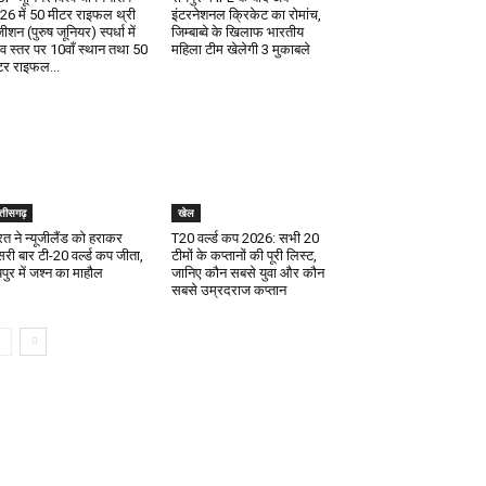
26 में 50 मीटर राइफल थ्री
इंटरनेशनल क्रिकेट का रोमांच,
ीशन (पुरुष जूनियर) स्पर्धा में
जिम्बाब्वे के खिलाफ भारतीय
श्व स्तर पर 10वाँ स्थान तथा 50
महिला टीम खेलेगी 3 मुकाबले
टर राइफल...
्तीसगढ़
खेल
रत ने न्यूजीलैंड को हराकर
T20 वर्ल्ड कप 2026: सभी 20
सरी बार टी-20 वर्ल्ड कप जीता,
टीमों के कप्तानों की पूरी लिस्ट,
पुर में जश्न का माहौल
जानिए कौन सबसे युवा और कौन
सबसे उम्रदराज कप्तान