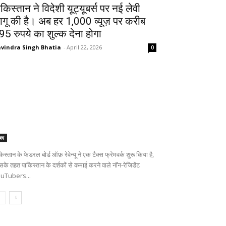
ाकिस्तान ने विदेशी यूट्यूबर्स पर नई लेवी
ागू की है। अब हर 1,000 व्यूज़ पर करीब
95 रुपये का शुल्क देना होगा
vindra Singh Bhatia
-
April 22, 2026
0
श्व
िस्तान के फेडरल बोर्ड ऑफ़ रेवेन्यू ने एक टैक्स फ्रेमवर्क शुरू किया है,
सके तहत पाकिस्तान के दर्शकों से कमाई करने वाले नॉन-रेजिडेंट
uTubers...