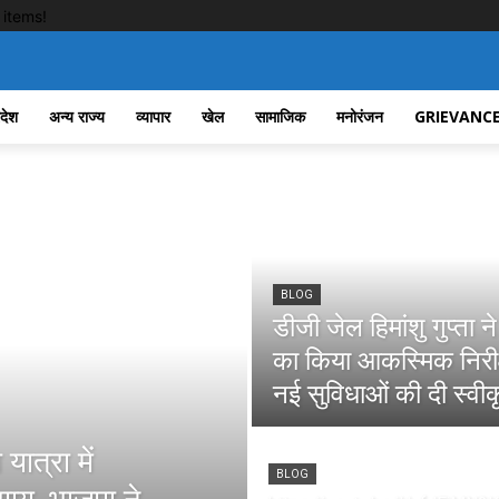
items!
रदेश
अन्य राज्य
व्यापार
खेल
सामाजिक
मनोरंजन
GRIEVANCE
BLOG
डीजी जेल हिमांशु गुप्ता न
का किया आकस्मिक निरीक्
नई सुविधाओं की दी स्वीक
यात्रा में
BLOG