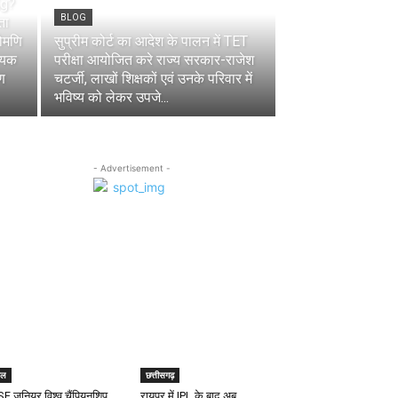
Kg?
BLOG
ता
रोमणि
सुप्रीम कोर्ट का आदेश के पालन में TET
ायक
परीक्षा आयोजित करे राज्य सरकार-राजेश
्ण
चटर्जी, लाखों शिक्षकों एवं उनके परिवार में
भविष्य को लेकर उपजे...
- Advertisement -
खेल
ेल
छत्तीसगढ़
SF जूनियर विश्व चैंपियनशिप
रायपुर में IPL के बाद अब