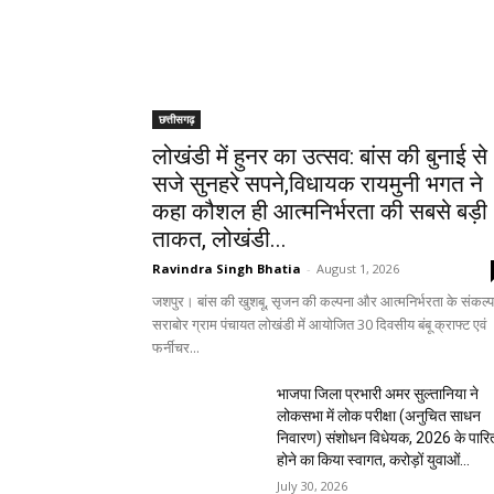
छत्तीसगढ़
लोखंडी में हुनर का उत्सव: बांस की बुनाई से
सजे सुनहरे सपने,विधायक रायमुनी भगत ने
कहा कौशल ही आत्मनिर्भरता की सबसे बड़ी
ताकत, लोखंडी...
Ravindra Singh Bhatia
-
August 1, 2026
जशपुर। बांस की खुशबू, सृजन की कल्पना और आत्मनिर्भरता के संकल्प
सराबोर ग्राम पंचायत लोखंडी में आयोजित 30 दिवसीय बंबू क्राफ्ट एवं
फर्नीचर...
भाजपा जिला प्रभारी अमर सुल्तानिया ने
लोकसभा में लोक परीक्षा (अनुचित साधन
निवारण) संशोधन विधेयक, 2026 के पारि
होने का किया स्वागत, करोड़ों युवाओं...
July 30, 2026