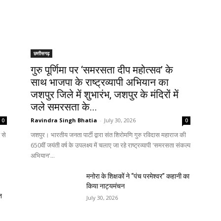
छत्तीसगढ़
गुरु पूर्णिमा पर ‘समरसता दीप महोत्सव’ के
साथ भाजपा के राष्ट्रव्यापी अभियान का
जशपुर जिले में शुभारंभ, जशपुर के मंदिरों में
जले समरसता के...
Ravindra Singh Bhatia
-
July 30, 2026
0
0
 से
जशपुर। भारतीय जनता पार्टी द्वारा संत शिरोमणि गुरु रविदास महाराज की
650वीं जयंती वर्ष के उपलक्ष्य में चलाए जा रहे राष्ट्रव्यापी 'समरसता संकल्प
अभियान'...
मनोरा के शिक्षकों ने “पंच परमेश्वर” कहानी का
किया नाट्यमंचन
त
July 30, 2026