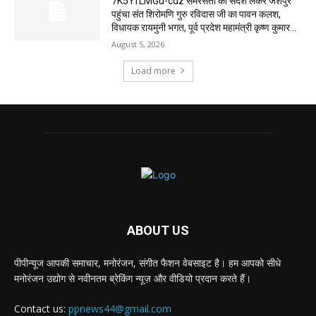
7K5YfLMGu-cdz समरसता का संदेश लेकर जशपुर
पहुंचा संत शिरोमणि गुरु रविदास जी का पावन कलश,
विधायक रायमुनी भगत, पूर्व प्रदेश महामंत्री कृष्ण कुमार...
August 5, 2026
Load more
ABOUT US
पीपीन्यूज आपकी समाचार, मनोरंजन, संगीत फैशन वेबसाइट है। हम आपको सीधे
मनोरंजन उद्योग से नवीनतम ब्रेकिंग न्यूज़ और वीडियो प्रदान करते हैं।
Contact us:
ppnews44@gmail.com