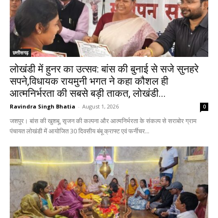
छत्तीसगढ़
लोखंडी में हुनर का उत्सव: बांस की बुनाई से सजे सुनहरे
सपने,विधायक रायमुनी भगत ने कहा कौशल ही
आत्मनिर्भरता की सबसे बड़ी ताकत, लोखंडी...
Ravindra Singh Bhatia
-
August 1, 2026
0
जशपुर। बांस की खुशबू, सृजन की कल्पना और आत्मनिर्भरता के संकल्प से सराबोर ग्राम
पंचायत लोखंडी में आयोजित 30 दिवसीय बंबू क्राफ्ट एवं फर्नीचर...