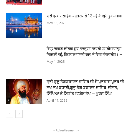
श्री दरबार साहिब अमृतसर से 13 मई के श्री हुकमनामा
May 13, 2025
विप्र समाज कोतबा द्वारा परशुराम जयंती पर शोभायात्रा
निकाली गई, विधायक गोमती साय ने दिया मंगलाशीष। –
May 1, 2025
ਸ੍ਰੀ ਗੁਰੂ ਤੇਗਬਹਾਦਰ ਸਾਹਿਬ ਜੀ ਦੇ ਪ੍ਰਕਾਸ਼ ਪੁਰਬ ਦੀ
ਲਖ ਲਖ ਬਧਾਈ,ਗੁਰੂ ਤੇਗ ਬਹਾਦਰ ਸਾਹਿਬ: ਜੀਵਨ,
ਸਿੱਖਿਆ ਤੇ ਸਿਧਾਂਤ ਵਿਸ਼ੇਸ਼ ਲੇਖ — ਪੂਰਨ ਸਿੰਘ...
April 17, 2025
- Advertisement -