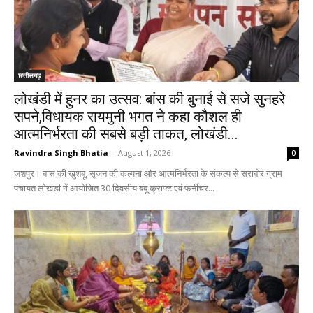
छत्तीसगढ़
लोखंडी में हुनर का उत्सव: बांस की बुनाई से सजे सुनहरे
सपने,विधायक रायमुनी भगत ने कहा कौशल ही
आत्मनिर्भरता की सबसे बड़ी ताकत, लोखंडी...
Ravindra Singh Bhatia
-
August 1, 2026
0
जशपुर। बांस की खुशबू, सृजन की कल्पना और आत्मनिर्भरता के संकल्प से सराबोर ग्राम
पंचायत लोखंडी में आयोजित 30 दिवसीय बंबू क्राफ्ट एवं फर्नीचर...