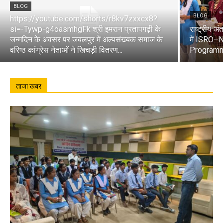
BLOG
BLOG
https://youtube.com/shorts/r8kv7zxxcx8?
si=-Tywp-g4oasmhgFk श्री इमरान प्रतापगढ़ी के
राष्ट्रीय 
जन्मदिन के अवसर पर जबलपुर में अल्पसंख्यक समाज के
में ISRO
वरिष्ठ कांग्रेस नेताओं ने खिचड़ी वितरण...
Program
ताजा खबर