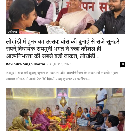
छत्तीसगढ़
लोखंडी में हुनर का उत्सव: बांस की बुनाई से सजे सुनहरे
सपने,विधायक रायमुनी भगत ने कहा कौशल ही
आत्मनिर्भरता की सबसे बड़ी ताकत, लोखंडी...
Ravindra Singh Bhatia
-
August 1, 2026
0
जशपुर। बांस की खुशबू, सृजन की कल्पना और आत्मनिर्भरता के संकल्प से सराबोर ग्राम
पंचायत लोखंडी में आयोजित 30 दिवसीय बंबू क्राफ्ट एवं फर्नीचर...