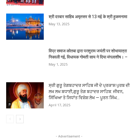
श्री दरबार साहिब अमृतसर से 13 मई के श्री हुकमनामा
May 13, 2025
विप्र समाज कोतबा द्वारा परशुराम जयंती पर शोभायात्रा
निकाली गई, विधायक गोमती साय ने दिया मंगलाशीष। –
May 1, 2025
ਸ੍ਰੀ ਗੁਰੂ ਤੇਗਬਹਾਦਰ ਸਾਹਿਬ ਜੀ ਦੇ ਪ੍ਰਕਾਸ਼ ਪੁਰਬ ਦੀ
ਲਖ ਲਖ ਬਧਾਈ,ਗੁਰੂ ਤੇਗ ਬਹਾਦਰ ਸਾਹਿਬ: ਜੀਵਨ,
ਸਿੱਖਿਆ ਤੇ ਸਿਧਾਂਤ ਵਿਸ਼ੇਸ਼ ਲੇਖ — ਪੂਰਨ ਸਿੰਘ...
April 17, 2025
- Advertisement -