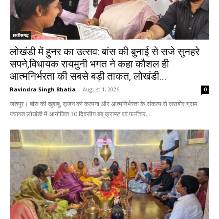
छत्तीसगढ़
लोखंडी में हुनर का उत्सव: बांस की बुनाई से सजे सुनहरे
सपने,विधायक रायमुनी भगत ने कहा कौशल ही
आत्मनिर्भरता की सबसे बड़ी ताकत, लोखंडी...
Ravindra Singh Bhatia
-
August 1, 2026
0
जशपुर। बांस की खुशबू, सृजन की कल्पना और आत्मनिर्भरता के संकल्प से सराबोर ग्राम
पंचायत लोखंडी में आयोजित 30 दिवसीय बंबू क्राफ्ट एवं फर्नीचर...