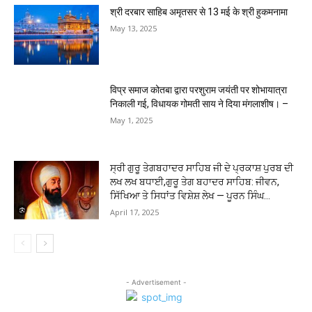
श्री दरबार साहिब अमृतसर से 13 मई के श्री हुकमनामा
May 13, 2025
विप्र समाज कोतबा द्वारा परशुराम जयंती पर शोभायात्रा
निकाली गई, विधायक गोमती साय ने दिया मंगलाशीष। –
May 1, 2025
ਸ੍ਰੀ ਗੁਰੂ ਤੇਗਬਹਾਦਰ ਸਾਹਿਬ ਜੀ ਦੇ ਪ੍ਰਕਾਸ਼ ਪੁਰਬ ਦੀ
ਲਖ ਲਖ ਬਧਾਈ,ਗੁਰੂ ਤੇਗ ਬਹਾਦਰ ਸਾਹਿਬ: ਜੀਵਨ,
ਸਿੱਖਿਆ ਤੇ ਸਿਧਾਂਤ ਵਿਸ਼ੇਸ਼ ਲੇਖ — ਪੂਰਨ ਸਿੰਘ...
April 17, 2025
- Advertisement -