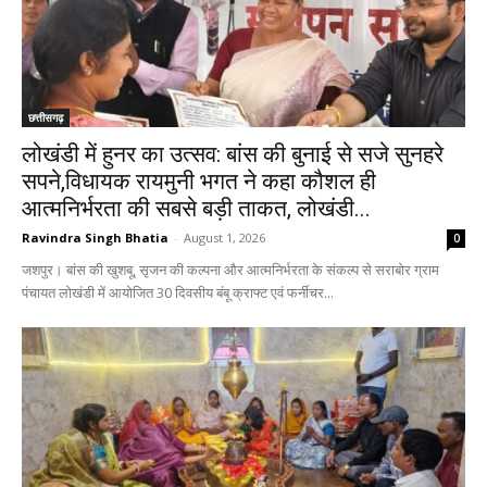
छत्तीसगढ़
लोखंडी में हुनर का उत्सव: बांस की बुनाई से सजे सुनहरे
सपने,विधायक रायमुनी भगत ने कहा कौशल ही
आत्मनिर्भरता की सबसे बड़ी ताकत, लोखंडी...
Ravindra Singh Bhatia
-
August 1, 2026
0
जशपुर। बांस की खुशबू, सृजन की कल्पना और आत्मनिर्भरता के संकल्प से सराबोर ग्राम
पंचायत लोखंडी में आयोजित 30 दिवसीय बंबू क्राफ्ट एवं फर्नीचर...