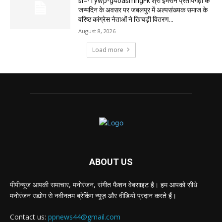
si=-Tywp-g4oasmhgFk श्री इमरान प्रतापगढ़ी के
जन्मदिन के अवसर पर जबलपुर में अल्पसंख्यक समाज के
वरिष्ठ कांग्रेस नेताओं ने खिचड़ी वितरण...
August 8, 2026
Load more
ABOUT US
पीपीन्यूज आपकी समाचार, मनोरंजन, संगीत फैशन वेबसाइट है। हम आपको सीधे
मनोरंजन उद्योग से नवीनतम ब्रेकिंग न्यूज़ और वीडियो प्रदान करते हैं।
Contact us:
ppnews44@gmail.com