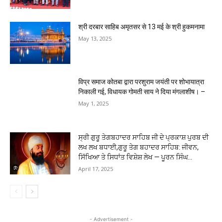
श्री दरबार साहिब अमृतसर से 13 मई के श्री हुकमनामा
May 13, 2025
विप्र समाज कोतबा द्वारा परशुराम जयंती पर शोभायात्रा
निकाली गई, विधायक गोमती साय ने दिया मंगलाशीष। –
May 1, 2025
ਸ੍ਰੀ ਗੁਰੂ ਤੇਗਬਹਾਦਰ ਸਾਹਿਬ ਜੀ ਦੇ ਪ੍ਰਕਾਸ਼ ਪੁਰਬ ਦੀ
ਲਖ ਲਖ ਬਧਾਈ,ਗੁਰੂ ਤੇਗ ਬਹਾਦਰ ਸਾਹਿਬ: ਜੀਵਨ,
ਸਿੱਖਿਆ ਤੇ ਸਿਧਾਂਤ ਵਿਸ਼ੇਸ਼ ਲੇਖ — ਪੂਰਨ ਸਿੰਘ...
April 17, 2025
- Advertisement -