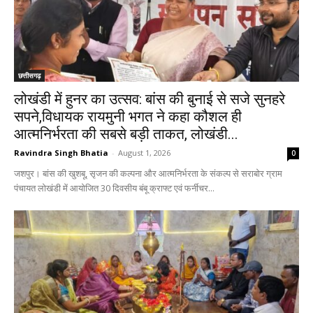
छत्तीसगढ़
लोखंडी में हुनर का उत्सव: बांस की बुनाई से सजे सुनहरे
सपने,विधायक रायमुनी भगत ने कहा कौशल ही
आत्मनिर्भरता की सबसे बड़ी ताकत, लोखंडी...
Ravindra Singh Bhatia
-
August 1, 2026
0
जशपुर। बांस की खुशबू, सृजन की कल्पना और आत्मनिर्भरता के संकल्प से सराबोर ग्राम
पंचायत लोखंडी में आयोजित 30 दिवसीय बंबू क्राफ्ट एवं फर्नीचर...