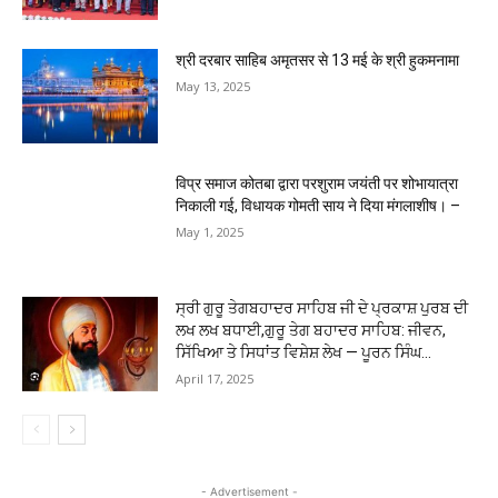
श्री दरबार साहिब अमृतसर से 13 मई के श्री हुकमनामा
May 13, 2025
विप्र समाज कोतबा द्वारा परशुराम जयंती पर शोभायात्रा
निकाली गई, विधायक गोमती साय ने दिया मंगलाशीष। –
May 1, 2025
ਸ੍ਰੀ ਗੁਰੂ ਤੇਗਬਹਾਦਰ ਸਾਹਿਬ ਜੀ ਦੇ ਪ੍ਰਕਾਸ਼ ਪੁਰਬ ਦੀ
ਲਖ ਲਖ ਬਧਾਈ,ਗੁਰੂ ਤੇਗ ਬਹਾਦਰ ਸਾਹਿਬ: ਜੀਵਨ,
ਸਿੱਖਿਆ ਤੇ ਸਿਧਾਂਤ ਵਿਸ਼ੇਸ਼ ਲੇਖ — ਪੂਰਨ ਸਿੰਘ...
April 17, 2025
- Advertisement -