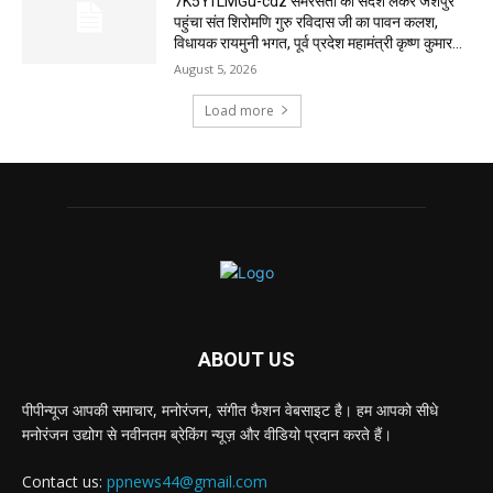
7K5YfLMGu-cdz समरसता का संदेश लेकर जशपुर
पहुंचा संत शिरोमणि गुरु रविदास जी का पावन कलश,
विधायक रायमुनी भगत, पूर्व प्रदेश महामंत्री कृष्ण कुमार...
August 5, 2026
Load more
ABOUT US
पीपीन्यूज आपकी समाचार, मनोरंजन, संगीत फैशन वेबसाइट है। हम आपको सीधे
मनोरंजन उद्योग से नवीनतम ब्रेकिंग न्यूज़ और वीडियो प्रदान करते हैं।
Contact us:
ppnews44@gmail.com