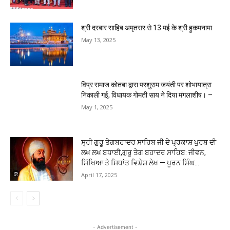
श्री दरबार साहिब अमृतसर से 13 मई के श्री हुकमनामा
May 13, 2025
विप्र समाज कोतबा द्वारा परशुराम जयंती पर शोभायात्रा
निकाली गई, विधायक गोमती साय ने दिया मंगलाशीष। –
May 1, 2025
ਸ੍ਰੀ ਗੁਰੂ ਤੇਗਬਹਾਦਰ ਸਾਹਿਬ ਜੀ ਦੇ ਪ੍ਰਕਾਸ਼ ਪੁਰਬ ਦੀ
ਲਖ ਲਖ ਬਧਾਈ,ਗੁਰੂ ਤੇਗ ਬਹਾਦਰ ਸਾਹਿਬ: ਜੀਵਨ,
ਸਿੱਖਿਆ ਤੇ ਸਿਧਾਂਤ ਵਿਸ਼ੇਸ਼ ਲੇਖ — ਪੂਰਨ ਸਿੰਘ...
April 17, 2025
- Advertisement -