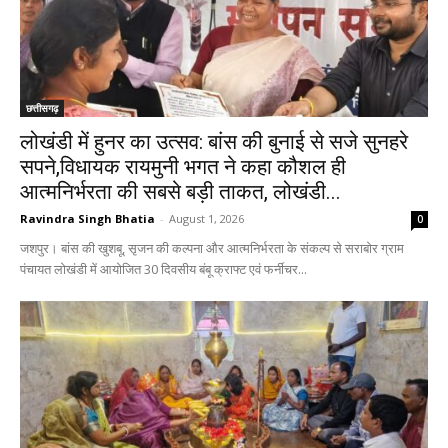
छत्तीसगढ़
लोखंडी में हुनर का उत्सव: बांस की बुनाई से सजे सुनहरे
सपने,विधायक रायमुनी भगत ने कहा कौशल ही
आत्मनिर्भरता की सबसे बड़ी ताकत, लोखंडी...
Ravindra Singh Bhatia
-
August 1, 2026
0
जशपुर। बांस की खुशबू, सृजन की कल्पना और आत्मनिर्भरता के संकल्प से सराबोर ग्राम
पंचायत लोखंडी में आयोजित 30 दिवसीय बंबू क्राफ्ट एवं फर्नीचर...