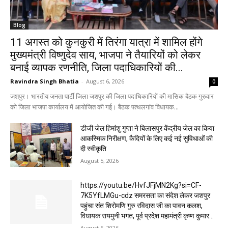
Blog
11 अगस्त को कुनकुरी में तिरंगा यात्रा में शामिल होंगे
मुख्यमंत्री विष्णुदेव साय, भाजपा ने तैयारियों को लेकर
बनाई व्यापक रणनीति, जिला पदाधिकारियों की...
Ravindra Singh Bhatia
-
August 6, 2026
0
जशपुर। भारतीय जनता पार्टी जिला जशपुर की जिला पदाधिकारियों की मासिक बैठक गुरुवार
को जिला भाजपा कार्यालय में आयोजित की गई। बैठक पत्थलगांव विधायक...
डीजी जेल हिमांशु गुप्ता ने बिलासपुर केंद्रीय जेल का किया
आकस्मिक निरीक्षण, कैदियों के लिए कई नई सुविधाओं की
दी स्वीकृति
August 5, 2026
https://youtu.be/HvfJFjMN2Kg?si=CF-
7K5YfLMGu-cdz समरसता का संदेश लेकर जशपुर
पहुंचा संत शिरोमणि गुरु रविदास जी का पावन कलश,
विधायक रायमुनी भगत, पूर्व प्रदेश महामंत्री कृष्ण कुमार...
August 5, 2026