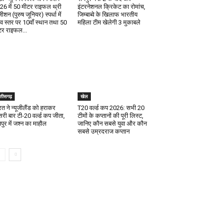
26 में 50 मीटर राइफल थ्री
इंटरनेशनल क्रिकेट का रोमांच,
ीशन (पुरुष जूनियर) स्पर्धा में
जिम्बाब्वे के खिलाफ भारतीय
श्व स्तर पर 10वाँ स्थान तथा 50
महिला टीम खेलेगी 3 मुकाबले
टर राइफल...
्तीसगढ़
खेल
रत ने न्यूजीलैंड को हराकर
T20 वर्ल्ड कप 2026: सभी 20
सरी बार टी-20 वर्ल्ड कप जीता,
टीमों के कप्तानों की पूरी लिस्ट,
पुर में जश्न का माहौल
जानिए कौन सबसे युवा और कौन
सबसे उम्रदराज कप्तान