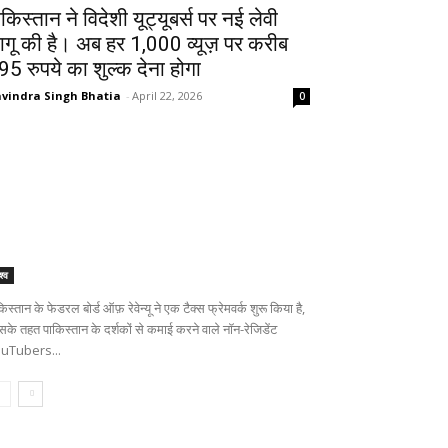
ाकिस्तान ने विदेशी यूट्यूबर्स पर नई लेवी
ागू की है। अब हर 1,000 व्यूज़ पर करीब
95 रुपये का शुल्क देना होगा
vindra Singh Bhatia
-
April 22, 2026
0
श्व
िस्तान के फेडरल बोर्ड ऑफ़ रेवेन्यू ने एक टैक्स फ्रेमवर्क शुरू किया है,
सके तहत पाकिस्तान के दर्शकों से कमाई करने वाले नॉन-रेजिडेंट
uTubers...