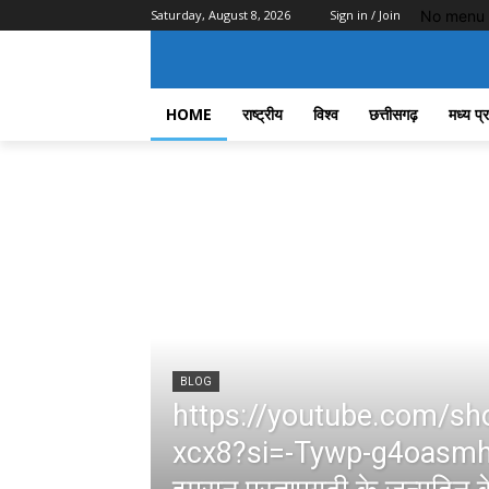
No menu 
Saturday, August 8, 2026
Sign in / Join
HOME
राष्ट्रीय
विश्व
छत्तीसगढ़
मध्य प्
BLOG
https://youtube.com/sh
xcx8?si=-Tywp-g4oasmhg