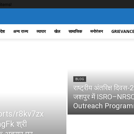
items!
रदेश
अन्य राज्य
व्यापार
खेल
सामाजिक
मनोरंजन
GRIEVANCE
BLOG
राष्ट्रीय अंतरिक्ष दिव
जशपुर में ISRO–NR
Outreach Program
orts/r8kv7zx
Fk श्री