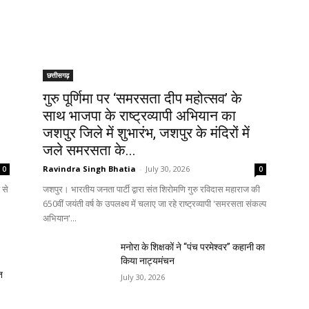
छत्तीसगढ़
गुरु पूर्णिमा पर ‘समरसता दीप महोत्सव’ के
साथ भाजपा के राष्ट्रव्यापी अभियान का
जशपुर जिले में शुभारंभ, जशपुर के मंदिरों में
जले समरसता के...
Ravindra Singh Bhatia
-
July 30, 2026
0
0
 से
जशपुर। भारतीय जनता पार्टी द्वारा संत शिरोमणि गुरु रविदास महाराज की
650वीं जयंती वर्ष के उपलक्ष्य में चलाए जा रहे राष्ट्रव्यापी 'समरसता संकल्प
अभियान'...
मनोरा के शिक्षकों ने “पंच परमेश्वर” कहानी का
किया नाट्यमंचन
त
July 30, 2026