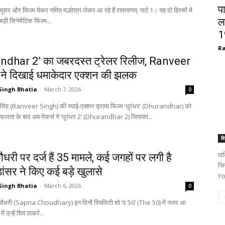
प
्यूसर और फिल्म मेकर नमित मल्होत्रा लेकर आ रहे हैं रामायणम्: पार्ट 1। यह दो हिस्सों में
बड़ी सिनेमैटिक फिल्म...
ल
1
Ra
ndhar 2’ का जबरदस्त ट्रेलर रिलीज, Ranveer
ने दिखाई धमाकेदार एक्शन की झलक
Singh Bhatia
-
March 7, 2026
0
 सिंह (Ranveer Singh) की स्पाई-एक्शन ड्रामा फिल्म ‘धुरंधर’ (Dhurandhar) को
फलता के बाद अब मेकर्स ने ‘धुरंधर 2’ (Dhurandhar 2) जिसका...
वि
पाक
धरी पर दर्ज हैं 35 मामले, कई जगहों पर लगी है
जि
डांसर ने किए कई बड़े खुलासे
Yo
Singh Bhatia
-
March 6, 2026
0
चौधरी (Sapna Choudhary) इन दिनों रियलिटी शो ‘द 50’ (The 50) में नजर आ
में उन्हें शिव ठाकरे...