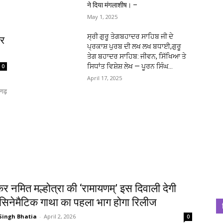
ने दिया मंगलाशीष। –
May 1, 2025
ਸ੍ਰੀ ਗੁਰੂ ਤੇਗਬਹਾਦਰ ਸਾਹਿਬ ਜੀ ਦੇ
पर
ਪ੍ਰਕਾਸ਼ ਪੁਰਬ ਦੀ ਲਖ ਲਖ ਬਧਾਈ,ਗੁਰੂ
ਤੇਗ ਬਹਾਦਰ ਸਾਹਿਬ: ਜੀਵਨ, ਸਿੱਖਿਆ ਤੇ
ਸਿਧਾਂਤ ਵਿਸ਼ੇਸ਼ ਲੇਖ — ਪੂਰਨ ਸਿੰਘ...
0
April 17, 2025
गढ़
कर नमित मल्होत्रा की ‘रामायणम्’ इस दिवाली देगी
सिनेमैटिक गाथा का पहला भाग होगा रिलीज
Singh Bhatia
-
April 2, 2026
0