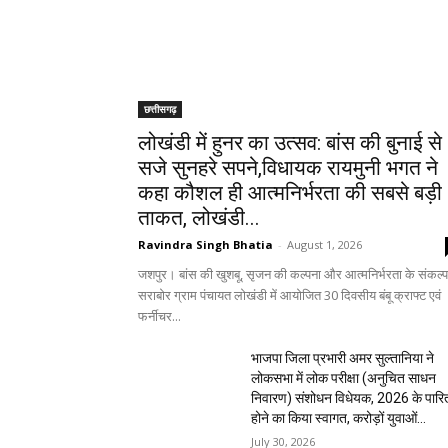
छत्तीसगढ़
लोखंडी में हुनर का उत्सव: बांस की बुनाई से
सजे सुनहरे सपने,विधायक रायमुनी भगत ने
कहा कौशल ही आत्मनिर्भरता की सबसे बड़ी
ताकत, लोखंडी...
Ravindra Singh Bhatia
-
August 1, 2026
जशपुर। बांस की खुशबू, सृजन की कल्पना और आत्मनिर्भरता के संकल्प
सराबोर ग्राम पंचायत लोखंडी में आयोजित 30 दिवसीय बंबू क्राफ्ट एवं
फर्नीचर...
भाजपा जिला प्रभारी अमर सुल्तानिया ने
लोकसभा में लोक परीक्षा (अनुचित साधन
निवारण) संशोधन विधेयक, 2026 के पारि
होने का किया स्वागत, करोड़ों युवाओं...
July 30, 2026