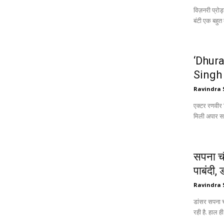
विज़नरी प्रोड
बंटी एक बहुत 
‘Dhura
Singh 
Ravindra 
एक्टर रणवीर
मिली अपार स
सपना चौ
पाबंदी, 
Ravindra 
डांसर सपना 
रही है. हाल ही 