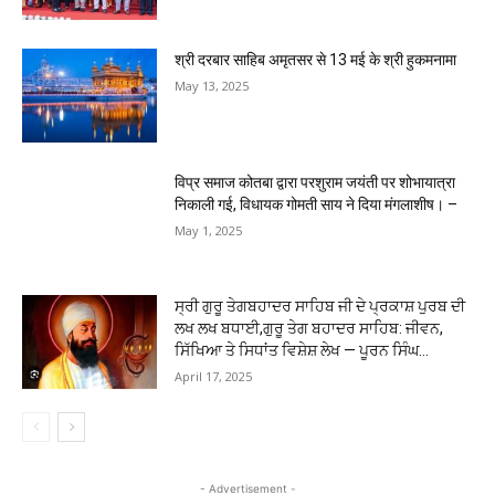
श्री दरबार साहिब अमृतसर से 13 मई के श्री हुकमनामा
May 13, 2025
विप्र समाज कोतबा द्वारा परशुराम जयंती पर शोभायात्रा
निकाली गई, विधायक गोमती साय ने दिया मंगलाशीष। –
May 1, 2025
ਸ੍ਰੀ ਗੁਰੂ ਤੇਗਬਹਾਦਰ ਸਾਹਿਬ ਜੀ ਦੇ ਪ੍ਰਕਾਸ਼ ਪੁਰਬ ਦੀ
ਲਖ ਲਖ ਬਧਾਈ,ਗੁਰੂ ਤੇਗ ਬਹਾਦਰ ਸਾਹਿਬ: ਜੀਵਨ,
ਸਿੱਖਿਆ ਤੇ ਸਿਧਾਂਤ ਵਿਸ਼ੇਸ਼ ਲੇਖ — ਪੂਰਨ ਸਿੰਘ...
April 17, 2025
- Advertisement -