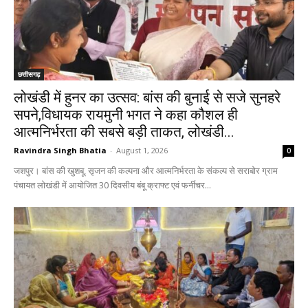
छत्तीसगढ़
लोखंडी में हुनर का उत्सव: बांस की बुनाई से सजे सुनहरे
सपने,विधायक रायमुनी भगत ने कहा कौशल ही
आत्मनिर्भरता की सबसे बड़ी ताकत, लोखंडी...
Ravindra Singh Bhatia
-
August 1, 2026
0
जशपुर। बांस की खुशबू, सृजन की कल्पना और आत्मनिर्भरता के संकल्प से सराबोर ग्राम
पंचायत लोखंडी में आयोजित 30 दिवसीय बंबू क्राफ्ट एवं फर्नीचर...