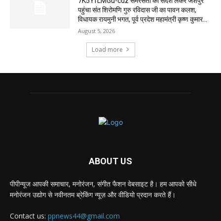
7K5YfLMGu-cdz समरसता का संदेश लेकर जशपुर
पहुंचा संत शिरोमणि गुरु रविदास जी का पावन कलश,
विधायक रायमुनी भगत, पूर्व प्रदेश महामंत्री कृष्ण कुमार...
August 5, 2026
Load more
ABOUT US
पीपीन्यूज आपकी समाचार, मनोरंजन, संगीत फैशन वेबसाइट है। हम आपको सीधे
मनोरंजन उद्योग से नवीनतम ब्रेकिंग न्यूज़ और वीडियो प्रदान करते हैं।
Contact us:
ppnews44@gmail.com