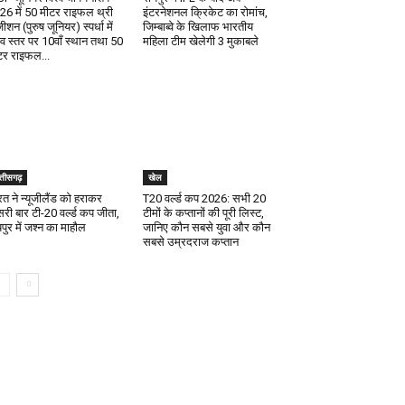
26 में 50 मीटर राइफल थ्री
इंटरनेशनल क्रिकेट का रोमांच,
ीशन (पुरुष जूनियर) स्पर्धा में
जिम्बाब्वे के खिलाफ भारतीय
श्व स्तर पर 10वाँ स्थान तथा 50
महिला टीम खेलेगी 3 मुकाबले
टर राइफल...
्तीसगढ़
खेल
रत ने न्यूजीलैंड को हराकर
T20 वर्ल्ड कप 2026: सभी 20
सरी बार टी-20 वर्ल्ड कप जीता,
टीमों के कप्तानों की पूरी लिस्ट,
पुर में जश्न का माहौल
जानिए कौन सबसे युवा और कौन
सबसे उम्रदराज कप्तान