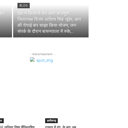
BLOG
वसर
खेत में किसानों संग उतरे भाजयुमो
जिलाध्यक्ष विजय आदित्य सिंह जूदेव, धान
की रोपाई कर साझा किया भोजन, जन-
संपर्क के दौरान बासनताला में रुके,...
- Advertisement -
खेल
ेल
छत्तीसगढ़
SF जूनियर विश्व चैंपियनशिप
रायपुर में IPL के बाद अब