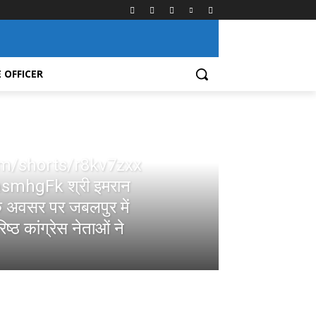
 OFFICER
om/shorts/r8kv7zxx
smhgFk श्री इमरान
े अवसर पर जबलपुर में
्ठ कांग्रेस नेताओं ने