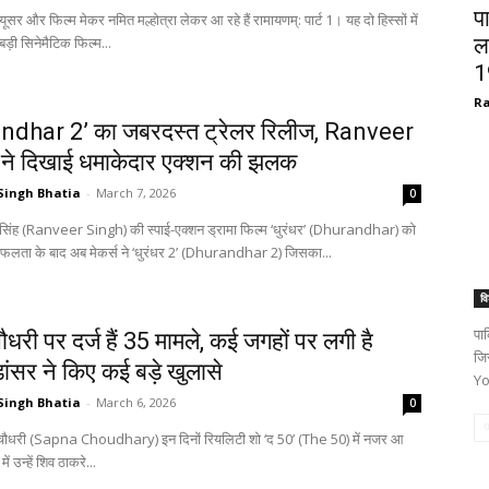
प
्यूसर और फिल्म मेकर नमित मल्होत्रा लेकर आ रहे हैं रामायणम्: पार्ट 1। यह दो हिस्सों में
बड़ी सिनेमैटिक फिल्म...
ल
1
Ra
ndhar 2’ का जबरदस्त ट्रेलर रिलीज, Ranveer
ने दिखाई धमाकेदार एक्शन की झलक
Singh Bhatia
-
March 7, 2026
0
 सिंह (Ranveer Singh) की स्पाई-एक्शन ड्रामा फिल्म ‘धुरंधर’ (Dhurandhar) को
फलता के बाद अब मेकर्स ने ‘धुरंधर 2’ (Dhurandhar 2) जिसका...
वि
पाक
धरी पर दर्ज हैं 35 मामले, कई जगहों पर लगी है
जि
डांसर ने किए कई बड़े खुलासे
Yo
Singh Bhatia
-
March 6, 2026
0
चौधरी (Sapna Choudhary) इन दिनों रियलिटी शो ‘द 50’ (The 50) में नजर आ
में उन्हें शिव ठाकरे...