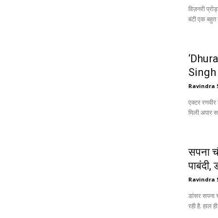
विज़नरी प्रोड
बंटी एक बहुत 
‘Dhura
Singh 
Ravindra 
एक्टर रणवीर
मिली अपार स
सपना चौ
पाबंदी, 
Ravindra 
डांसर सपना 
रही है. हाल ही 