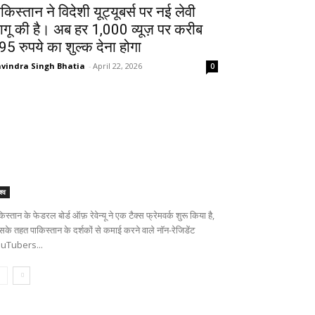
ाकिस्तान ने विदेशी यूट्यूबर्स पर नई लेवी
ागू की है। अब हर 1,000 व्यूज़ पर करीब
95 रुपये का शुल्क देना होगा
vindra Singh Bhatia
-
April 22, 2026
0
श्व
िस्तान के फेडरल बोर्ड ऑफ़ रेवेन्यू ने एक टैक्स फ्रेमवर्क शुरू किया है,
सके तहत पाकिस्तान के दर्शकों से कमाई करने वाले नॉन-रेजिडेंट
uTubers...