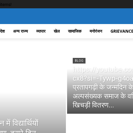
items!
रदेश
अन्य राज्य
व्यापार
खेल
सामाजिक
मनोरंजन
GRIEVANCE
BLOG
https://youtube.c
cx8?si=-Tywp-g4oa
प्रतापगढ़ी के जन्मदिन क
अल्पसंख्यक समाज के वरिष
खिचड़ी वितरण...
ें विद्यार्थियों