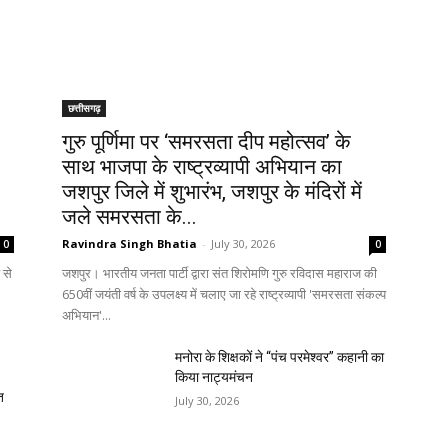
छत्तीसगढ़
गुरु पूर्णिमा पर ‘समरसता दीप महोत्सव’ के
साथ भाजपा के राष्ट्रव्यापी अभियान का
जशपुर जिले में शुभारंभ, जशपुर के मंदिरों में
जले समरसता के...
Ravindra Singh Bhatia
-
July 30, 2026
0
0
 से
जशपुर। भारतीय जनता पार्टी द्वारा संत शिरोमणि गुरु रविदास महाराज की
650वीं जयंती वर्ष के उपलक्ष्य में चलाए जा रहे राष्ट्रव्यापी 'समरसता संकल्प
अभियान'...
मनोरा के शिक्षकों ने “पंच परमेश्वर” कहानी का
किया नाट्यमंचन
त
July 30, 2026