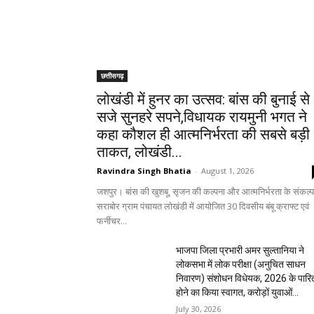
छत्तीसगढ़
लोखंडी में हुनर का उत्सव: बांस की बुनाई से
सजे सुनहरे सपने,विधायक रायमुनी भगत ने
कहा कौशल ही आत्मनिर्भरता की सबसे बड़ी
ताकत, लोखंडी...
Ravindra Singh Bhatia
-
August 1, 2026
जशपुर। बांस की खुशबू, सृजन की कल्पना और आत्मनिर्भरता के संकल्प
सराबोर ग्राम पंचायत लोखंडी में आयोजित 30 दिवसीय बंबू क्राफ्ट एवं
फर्नीचर...
भाजपा जिला प्रभारी अमर सुल्तानिया ने
लोकसभा में लोक परीक्षा (अनुचित साधन
निवारण) संशोधन विधेयक, 2026 के पारि
होने का किया स्वागत, करोड़ों युवाओं...
July 30, 2026