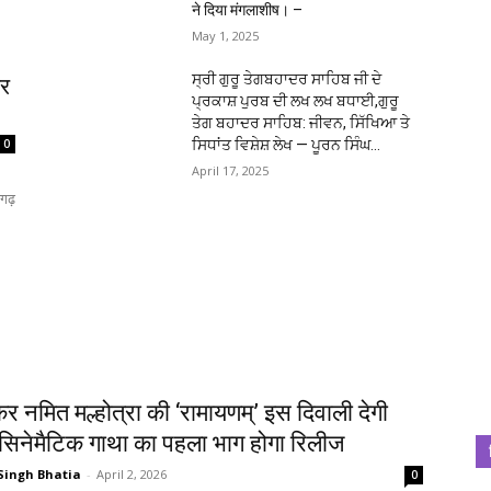
ने दिया मंगलाशीष। –
May 1, 2025
ਸ੍ਰੀ ਗੁਰੂ ਤੇਗਬਹਾਦਰ ਸਾਹਿਬ ਜੀ ਦੇ
पर
ਪ੍ਰਕਾਸ਼ ਪੁਰਬ ਦੀ ਲਖ ਲਖ ਬਧਾਈ,ਗੁਰੂ
ਤੇਗ ਬਹਾਦਰ ਸਾਹਿਬ: ਜੀਵਨ, ਸਿੱਖਿਆ ਤੇ
ਸਿਧਾਂਤ ਵਿਸ਼ੇਸ਼ ਲੇਖ — ਪੂਰਨ ਸਿੰਘ...
0
April 17, 2025
गढ़
कर नमित मल्होत्रा की ‘रामायणम्’ इस दिवाली देगी
सिनेमैटिक गाथा का पहला भाग होगा रिलीज
Singh Bhatia
-
April 2, 2026
0