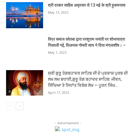
श्री दरबार साहिब अमृतसर से 13 मई के श्री हुकमनामा
May 13, 2025
विप्र समाज कोतबा द्वारा परशुराम जयंती पर शोभायात्रा
निकाली गई, विधायक गोमती साय ने दिया मंगलाशीष। –
May 1, 2025
ਸ੍ਰੀ ਗੁਰੂ ਤੇਗਬਹਾਦਰ ਸਾਹਿਬ ਜੀ ਦੇ ਪ੍ਰਕਾਸ਼ ਪੁਰਬ ਦੀ
ਲਖ ਲਖ ਬਧਾਈ,ਗੁਰੂ ਤੇਗ ਬਹਾਦਰ ਸਾਹਿਬ: ਜੀਵਨ,
ਸਿੱਖਿਆ ਤੇ ਸਿਧਾਂਤ ਵਿਸ਼ੇਸ਼ ਲੇਖ — ਪੂਰਨ ਸਿੰਘ...
April 17, 2025
- Advertisement -