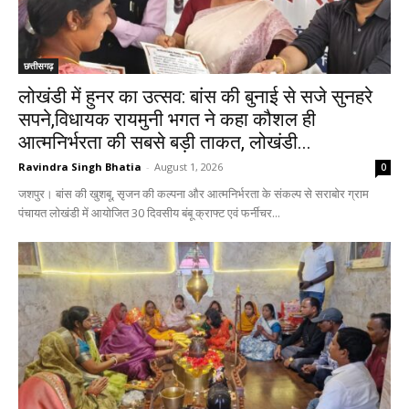
छत्तीसगढ़
लोखंडी में हुनर का उत्सव: बांस की बुनाई से सजे सुनहरे
सपने,विधायक रायमुनी भगत ने कहा कौशल ही
आत्मनिर्भरता की सबसे बड़ी ताकत, लोखंडी...
Ravindra Singh Bhatia
-
August 1, 2026
0
जशपुर। बांस की खुशबू, सृजन की कल्पना और आत्मनिर्भरता के संकल्प से सराबोर ग्राम
पंचायत लोखंडी में आयोजित 30 दिवसीय बंबू क्राफ्ट एवं फर्नीचर...